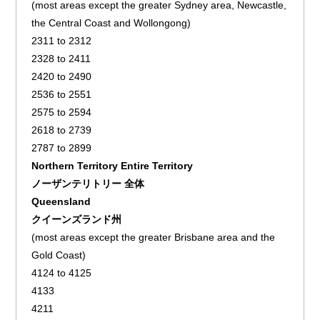
(most areas except the greater Sydney area, Newcastle,
the Central Coast and Wollongong)
2311 to 2312
2328 to 2411
2420 to 2490
2536 to 2551
2575 to 2594
2618 to 2739
2787 to 2899
Northern Territory Entire Territory
ノーザンテリトリー 全体
Queensland
クイーンズランド州
(most areas except the greater Brisbane area and the
Gold Coast)
4124 to 4125
4133
4211