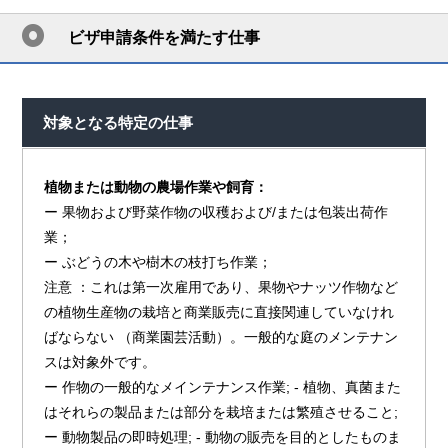
ビザ申請条件を満たす仕事
対象となる特定の仕事
植物または動物の農場作業や飼育：
ー 果物および野菜作物の収穫および/または包装出荷作
業；
ー ぶどうの木や樹木の枝打ち作業；
注意 ：これは第一次雇用であり、果物やナッツ作物など
の植物生産物の栽培と商業販売に直接関連していなけれ
ばならない （商業園芸活動）。一般的な庭のメンテナン
スは対象外です。
ー 作物の一般的なメインテナンス作業; - 植物、真菌また
はそれらの製品または部分を栽培または繁殖させること;
ー 動物製品の即時処理; - 動物の販売を目的としたものま