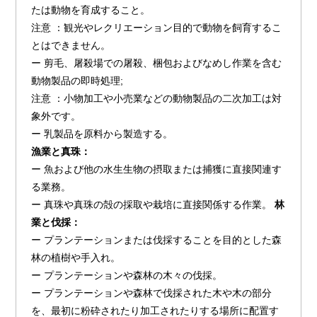
たは動物を育成すること。
注意 ：観光やレクリエーション目的で動物を飼育するこ
とはできません。
ー 剪毛、屠殺場での屠殺、梱包およびなめし作業を含む
動物製品の即時処理;
注意 ：小物加工や小売業などの動物製品の二次加工は対
象外です。
ー 乳製品を原料から製造する。
漁業と真珠：
ー 魚および他の水生生物の摂取または捕獲に直接関連す
る業務。
ー 真珠や真珠の殻の採取や栽培に直接関係する作業。
林
業と伐採：
ー プランテーションまたは伐採することを目的とした森
林の植樹や手入れ。
ー プランテーションや森林の木々の伐採。
ー プランテーションや森林で伐採された木や木の部分
を、最初に粉砕されたり加工されたりする場所に配置す