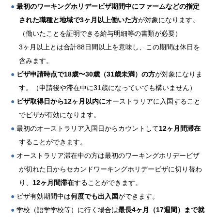
●
最初のワーキングホリデービザ期間中にファームなどの指定
された職種と地域で3ヶ月以上働いた方
が対象になります。
（働いたことを証明できる給与明細等の書類が必要）
3ヶ月以上とは合計88日間以上を意味し、この期間は休日を
含みます。
●
ビザ申請時点で18歳〜30歳（31歳未満）の方
が対象になりま
す。（申請後や滞在中に31歳になっていても構いません）
●
ビザ取得日から12ヶ月以内に
オーストラリアに入国すること
でビザが有効になります。
●
最初のオーストラリア入国日からカウントして
12ヶ月間滞在
することができます。
●
オーストラリア滞在中の方は最初のワーキングホリデービザ
が切れた日からセカンドワーキングホリデービザに切り替わ
り、
12ヶ月間滞在
することができます。
●
ビザ有効期間中は
何度でも出入国
ができます。
●
学校（語学学校等）に行く場合は
最長4ヶ月（17週間）まで就