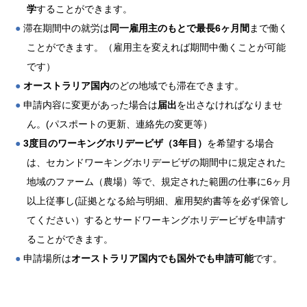
学
することができます。
●
滞在期間中の就労は
同一雇用主のもとで最長6ヶ月間
まで働く
ことができます。（雇用主を変えれば期間中働くことが可能
です）
●
オーストラリア国内
のどの地域でも滞在できます。
●
申請内容に変更があった場合は
届出
を出さなければなりませ
ん。(パスポートの更新、連絡先の変更等）
●
3度目のワーキングホリデービザ（3年目）
を希望する場合
は、セカンドワーキングホリデービザの期間中に規定された
地域のファーム（農場）等で、規定された範囲の仕事に6ヶ月
以上従事し(証拠となる給与明細、雇用契約書等を必ず保管し
てください）するとサードワーキングホリデービザを申請す
ることができます。
●
申請場所は
オーストラリア国内でも国外でも申請可能
です。