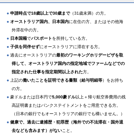
●
申請時点で18歳以上で30歳まで
（31歳未満）の方。
●
オーストラリア国内、日本国内
に在住の方、またはその他海
外滞在中の方。
●
日本国籍
で
パスポート
を所持している方。
●
子供を同伴せず
にオーストラリアに滞在する方。
●
過去にオーストラリアの
最初のワーキングホリデービザを取
得して、オーストラリア国内の指定地域でファームなどでの
指定された仕事を指定期間以上された
方。
●
上記の
働いたことを証明できる書類（給与明細等
）をお持ち
の方。
●
豪ドルまたは日本円で
5,000豪ドル
以上＋帰り航空券費用の残
高証明書またはバンクステイトメントをご用意できる方。
（日本の銀行でもオーストラリアの銀行でも構いません。）
●
健康で、過去に逮捕歴・犯罪歴（海外での不法滞在・国外退
去なども含みます）がない
こと。